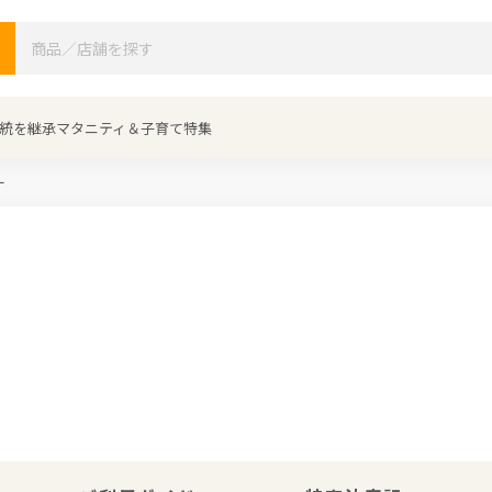
検索
統を継承
マタニティ＆子育て特集
ー