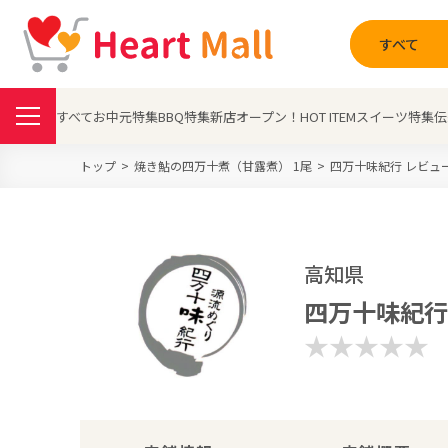
すべて
すべて
お中元特集
BBQ特集
新店オープン！
HOT ITEM
スイーツ特集
伝
トップ
焼き鮎の四万十煮（甘露煮） 1尾
四万十味紀行 レビュ
高知県
四万十味紀行