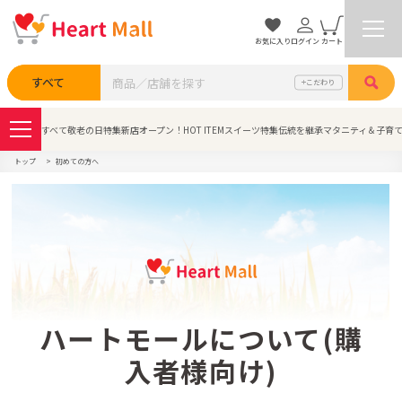
お気に入り
ログイン
カート
検索
すべて
こだわり
すべて
敬老の日特集
新店オープン！
HOT ITEM
スイーツ特集
伝統を継承
マタニティ＆子育
トップ
初めての方へ
ハートモールについて(購
入者様向け)