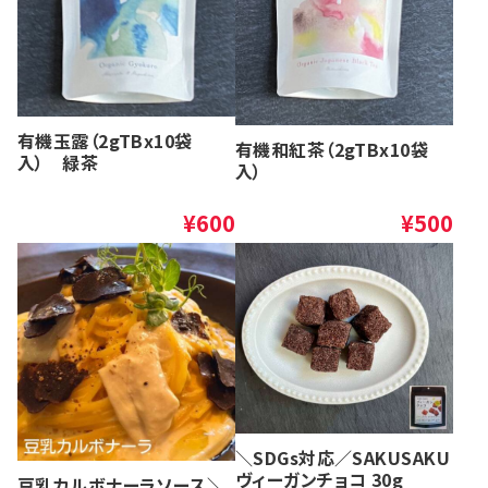
有機玉露（2gTBx10袋
有機和紅茶（2gTBx10袋
入） 緑茶
入）
¥600
¥500
＼SDGs対応／SAKUSAKU
ヴィーガンチョコ 30g
豆乳カルボナーラソース＼