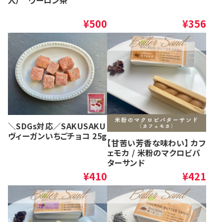
入） ウーロン茶
¥500
¥356
＼SDGs対応／SAKUSAKU
ヴィーガンいちごチョコ 25g
【甘苦い芳香な味わい】 カフ
ェモカ / 米粉のマクロビバ
ターサンド
¥410
¥421