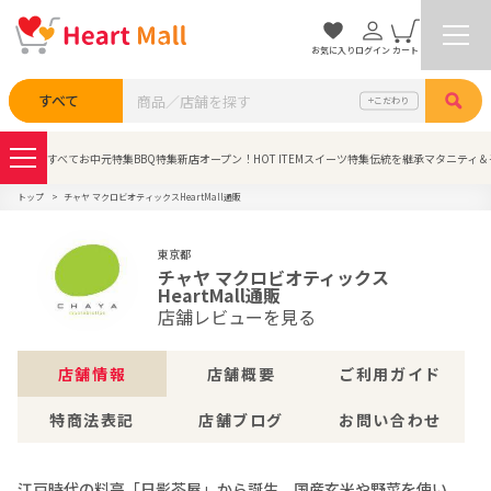
お気に入り
ログイン
カート
検索
すべて
こだわり
すべて
お中元特集
BBQ特集
新店オープン！
HOT ITEM
スイーツ特集
伝統を継承
マタニティ＆
トップ
チャヤ マクロビオティックスHeartMall通販
東京都
チャヤ マクロビオティックス
HeartMall通販
店舗レビューを見る
店舗情報
店舗概要
ご利用ガイド
特商法表記
店舗ブログ
お問い合わせ
江戸時代の料亭「日影茶屋」から誕生。国産玄米や野菜を使い、