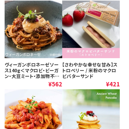
ヴィーガンボロネーゼソー
【さわやかな幸せな甘み】ス
ス140g＜マクロビ・ビーガ
トロベリー / 米粉のマクロ
ン・大豆ミート・添加物不使
ビバターサンド
用・コクのあるソース・スー
¥562
¥421
プにも合う＞