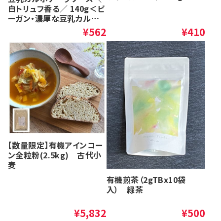
白トリュフ香る／ 140g＜ビ
ーガン・濃厚な豆乳カルボ
ナーラ・卵不使用・グルテン
¥562
¥410
フリー＞
【数量限定】有機アインコー
ン全粒粉(2.5kg) 古代小
麦
有機煎茶（2gTBx10袋
入） 緑茶
¥5,832
¥500