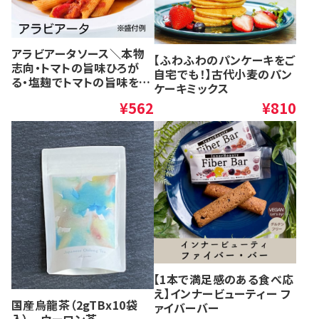
アラビアータソース＼本物
【ふわふわのパンケーキをご
志向・トマトの旨味ひろが
自宅でも！】古代小麦のパン
る・塩麹でトマトの旨味を引
ケーキミックス
き出した特製アラビアータ
¥562
¥810
／ 120g
【1本で満足感のある食べ応
え】インナービューティー フ
国産烏龍茶（2gTBx10袋
ァイバーバー