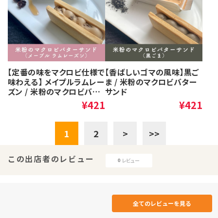
【定番の味をマクロビ仕様で
【香ばしいゴマの風味】黒ご
味わえる】 メイプルラムレー
ま / 米粉のマクロビバター
ズン / 米粉のマクロビバタ
サンド
ーサンド ＜24/10月より価
¥421
¥421
格改定＞ 【定番の味をマク
1
2
>
>>
この出店者のレビュー
レビュー
0
全てのレビューを見る