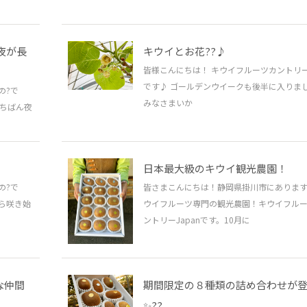
夜が長
キウイとお花??♪
皆様こんにちは！ キウイフルーツカントリー
です♪ ゴールデンウイークも後半に入りま
の?で
みなさまいか
いちばん夜
日本最大級のキウイ観光農園！
の?で
皆さまこんにちは！静岡県掛川市にあります
から咲き始
ウイフルーツ専門の観光農園！キウイフル
ントリーJapanです。10月に
な仲間
期間限定の８種類の詰め合わせが
✨??