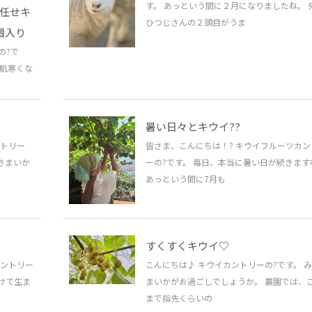
す。 あっという間に２月になりましたね。 
お任せキ
ひつじさんの２頭目がうま
個入り
の?で
ん肌寒くな
暑い日々とキウイ??
ントリー
皆さま、こんにちは！? キウイフルーツカン
さまいか
ーの?です。 毎日、本当に暑い日が続きます
あっという間に7月も
すくすくキウイ♡
カントリー
こんにちは♪ キウイカントリーの?です。 
かけて生ま
まいかがお過ごしでしょうか。 農園では、
まで指先くらいの