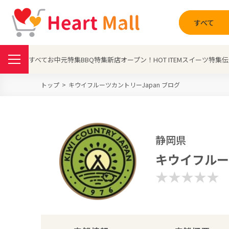
すべて
すべて
お中元特集
BBQ特集
新店オープン！
HOT ITEM
スイーツ特集
伝
トップ
キウイフルーツカントリーJapan ブログ
静岡県
キウイフルー