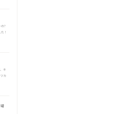
の?
した！
、キ
ーツカ
登場