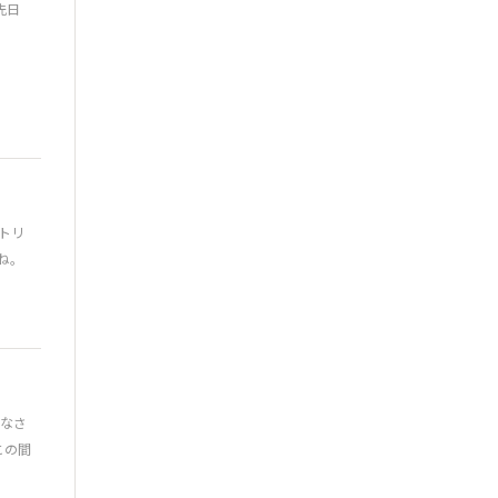
先日
トリ
ね。
みなさ
この間