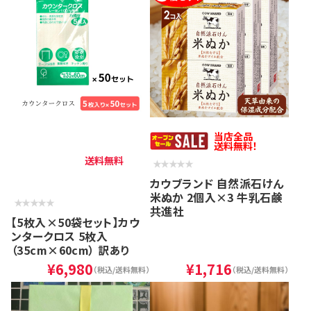
当店全品
送料無料！
送料無料
カウブランド 自然派石けん
米ぬか 2個入×3 牛乳石鹸
共進社
【5枚入×50袋セット】カウ
ンタークロス 5枚入
（35cm×60cm） 訳あり
¥6,980
¥1,716
（税込/送料無料）
（税込/送料無料）