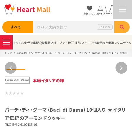
お気に入り
ログイン
カート
検索
すべて
こだわり
すべて
お中元特集
BBQ特集
新店オープン！
HOT ITEM
スイーツ特集
伝統を継承
マタニティ＆
トップ
Casa del Pane -カザデルパーネ-
バーチ・ディ・ダーマ（Baci di Dama）10個入り ★イタリア伝統のアー
本場イタリアの味
バーチ・ディ・ダーマ（Baci di Dama）10個入り ★イタリ
ア伝統のアーモンドクッキー
商品番号：
M100133-01