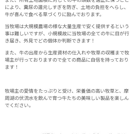
により、糞尿の還元しすぎを防ぎ、土地の負担をへらし、
牛が喜んで食べる草づくりに励んでおります。
当牧場は大規模農場の様な大量生産で安く提供するという
事は難しいですが、小規模故に当牧場の全ての牛に目が行
き届き、外見でどの個体か判断できます！
また、牛の出産から生産資材の仕入れや牧草の収穫まで牧
場主が行っておりますので
全ての商品に
自信を持っており
ます！
牧場主の
愛情をたっぷりと受け、栄養価の高い牧草と、摩
周湖の伏流水を飲んで育つ牛たちの美味しい製品を楽しん
でください。