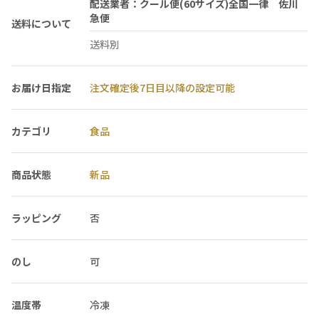
配送業者：クール便(60サイズ)全国一律 佐川
急便
送料について
送料別
お届け日指定
注文確定後7日目以降の設定可能
カテゴリ
食品
商品状態
新品
ラッピング
否
のし
可
温度帯
冷凍