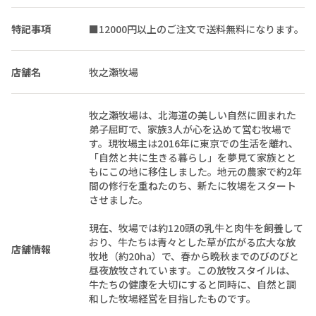
特記事項
■12000円以上のご注文で送料無料になります。
店舗名
牧之瀬牧場
牧之瀬牧場は、北海道の美しい自然に囲まれた
弟子屈町で、家族3人が心を込めて営む牧場で
す。現牧場主は2016年に東京での生活を離れ、
「自然と共に生きる暮らし」を夢見て家族とと
もにこの地に移住しました。地元の農家で約2年
間の修行を重ねたのち、新たに牧場をスタート
させました。
現在、牧場では約120頭の乳牛と肉牛を飼養して
おり、牛たちは青々とした草が広がる広大な放
店舗情報
牧地（約20ha）で、春から晩秋までのびのびと
昼夜放牧されています。この放牧スタイルは、
牛たちの健康を大切にすると同時に、自然と調
和した牧場経営を目指したものです。