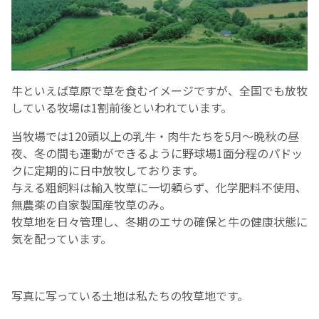
牛といえば草原で草を食むイメージですが、全国でも放牧
している牧場は1割前後といわれています。
当牧場では120頭以上の乳牛・肉牛たちを5月～晩秋の昼
夜、冬の間も運動ができるように野球場1面分程のパドッ
クに定期的に日中放牧しております。
与える粗飼料は輸入牧草に一切頼らず、化学肥料不使用、
無農薬の自家製国産牧草のみ。
牧草地を日々管理し、冬期のエサの確保と牛の健康状態に
気を配っています。
写真に写っている土地は私たちの牧草地です。