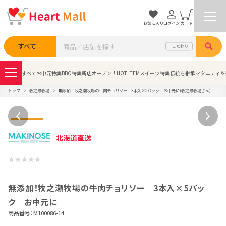
お気に入り
ログイン
カート
検索
すべて
こだわり
すべて
お中元特集
BBQ特集
新店オープン！
HOT ITEM
スイーツ特集
伝統を継承
マタニティ＆
トップ
牧之瀬牧場
無添加！牧之瀬牧場の牛肉チョリソー 3本入×5パック お中元に(牧之瀬牧場さん)
北海道直送
無添加！牧之瀬牧場の牛肉チョリソー 3本入×5パッ
ク お中元に
商品番号：
M100086-14