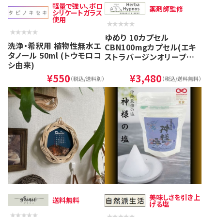
軽量で強い、ボロ
薬剤師監修
シリケートガラス
使用
ゆめり 10カプセル
洗浄・希釈用 植物性無水エ
CBN100mgカプセル(エキ
タノール 50ml (トウモロコ
ストラバージンオリーブオイ
シ由来)
ル配合)
¥550
¥3,480
（税込/送料別）
（税込/送料無料）
美味しさを引き上
送料無料
げる塩