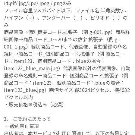
は.gif/.jpg/.jpe/.jpeg /.pngのみ
ファイル容量 2メガバイト以下、ファイル名 半角英数字、
ハイフン（ - ）、アンダーバー（ _ ）、ピリオド（ . ）の
み
商品画像→個別商品コード.拡張子 （例 g-001.jpg）
商品詳
細画像
→
商品コード_1～20までの数字.拡張子 （例 g-
001_1.jpg）
個別商品コード、
代表画像、自動登録の命名
規則
→
商品コード_個別商品コード.拡張子（例 商品コー
ド：item123、個別商品コード：blueの場合：
item123_blue_main.jpg）
代表画像以外の
代表画像、自動
登録の命名規則→商品コード_個別商品コード.拡張子（例
商品コード：item123、個別商品コード：blueの場合：
item123_blue.jpg）画僧サイズ 縦3024ピクセル、横4032
ピクセル以内
・販売価格※税込み（必須）
3. ご契約にあたって
一般的禁止事項
出店者は、本サービスの利用に関連して、以下の各号に定