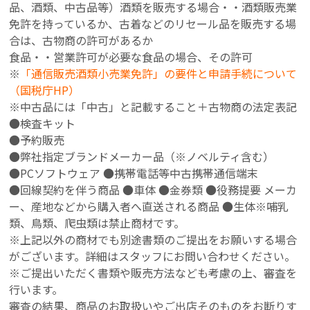
品、酒類、中古品等）
酒類を販売する場合・・酒類販売業
免許を持っているか、古着などのリセール品を販売する場
合は、古物商の許可があるか
食品・・営業許可が必要な食品の場合、その許可
※
「通信販売酒類小売業免許」の要件と申請手続について
（国税庁HP）
※中古品には「中古」と記載すること＋古物商の法定表記
●検査キット
●予約販売
●弊社指定ブランドメーカー品（※ノベルティ含む）
●PCソフトウェア ●携帯電話等中古携帯通信端末
●回線契約を伴う商品 ●車体 ●金券類 ●役務提要 メーカ
ー、産地などから購入者へ直送される商品 ●生体※哺乳
類、鳥類、爬虫類は禁止商材です。
※上記以外の商材でも別途書類のご提出をお願いする場合
がございます。詳細はスタッフにお問い合わせください。
※ご提出いただく書類や販売方法なども考慮の上、審査を
行います。
審査の結果、商品のお取扱いやご出店そのものをお断りす