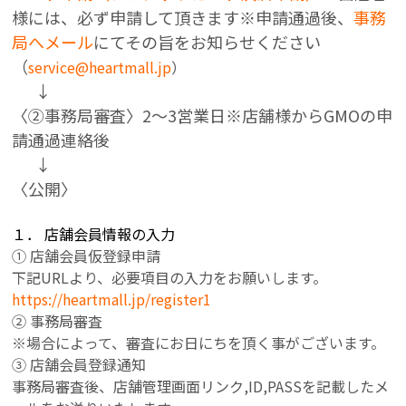
様には、必ず申請して頂きます※申請通過後、
事務
局へメール
にてその旨をお知らせください
（
service@heartmall.jp
）
↓
〈②事務局審査〉
2～3営業日※店舗様からGMOの申
請通過連絡後
↓
〈公開〉
１． 店舗会員情報の入力
① 店舗会員仮登録申請
下記URLより、必要項目の入力をお願いします。
h
ttps://heartmall.jp/register1
② 事務局審査
※場合によって、審査にお日にちを頂く事がございます。
③ 店舗会員登録通知
事務局審査後、店舗管理画面リンク,ID,PASSを記載したメ