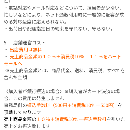
性）
・電話対応やメール対応などについて、担当者が少ない、
忙しいなどにより、ネット通販利用時に一般的に顧客が求
める対応速度に応えられない。
・出荷日や配達指定日の約束を守れない、守らない。
5. 店舗運営コスト
・
出店費用は無料
・
売上商品金額の１０％＋消費税10％＝１１％をハート
モールへ
※売上商品金額とは、商品代金、送料、消費税、すべてを
含んだ金額
〈購入者が銀行振込の場合〉※購入者がカード決済の場
合、この費用は発生しません
事務局側の
振込手数料（500円＋消費税10％＝550円）
を
頂戴しております
売上商品金額の
１０％＋消費税10％＋
振込手数料
を引いた
売上をお振込致します