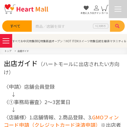
お気に入り
ログイン
カート
検索
すべて
こだわり
すべて
お中元特集
BBQ特集
新店オープン！
HOT ITEM
スイーツ特集
伝統を継承
マタニティ＆
トップ
出店ガイド
出店ガイド
（ハートモールに出店されたい方向
け）
〈申請〉
店舗会員登録
↓
〈①事務局審査〉2～3営業日
↓
〈店舗様〉1.店舗情報、2.商品登録、3.
GMOフィン
コード申請（クレジットカード決済申請）
※出店者