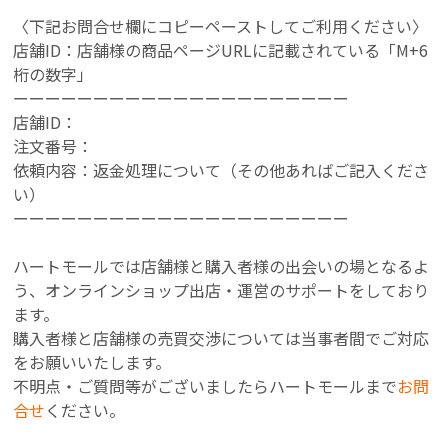
〈下記お問合せ欄にコピーペーストしてご利用ください〉
店舗ID：店舗様の商品ページURLに記載されている「M+6
桁の数字」
ーーー
ーーー
ーーー
ーーー
ーーー
ーーー
ーーー
店舗ID：
注文番号：
依頼内容：返金処理について（その他あればご記入くださ
い）
ーーー
ーーー
ーーー
ーーー
ーーー
ーーー
ーーー
ハートモールでは店舗様と購入者様の出会いの場となるよ
う、オンラインショップ出店・運営のサポートをしており
ます。
購入者様と店舗様の売買交渉については当事者間でご対応
をお願いいたします。
不明点・ご質問等がございましたらハートモールまで
お問
合せ
ください。