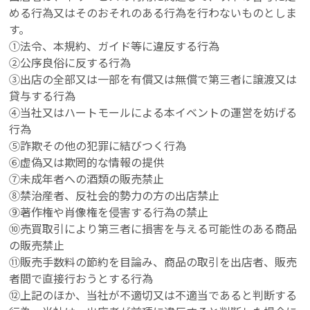
める行為又はそのおそれのある行為を行わないものとしま
す。
①法令、本規約、ガイド等に違反する行為
②公序良俗に反する行為
③出店の全部又は一部を有償又は無償で第三者に譲渡又は
貸与する行為
④当社又はハートモールによる本イベントの運営を妨げる
行為
⑤詐欺その他の犯罪に結びつく行為
⑥虚偽又は欺罔的な情報の提供
⑦未成年者への酒類の販売禁止
⑧禁治産者、反社会的勢力の方の出店禁止
⑨著作権や肖像権を侵害する行為の禁止
⑩売買取引により第三者に損害を与える可能性のある商品
の販売禁止
⑪販売手数料の節約を目論み、商品の取引を出店者、販売
者間で直接行おうとする行為
⑫上記のほか、当社が不適切又は不適当であると判断する