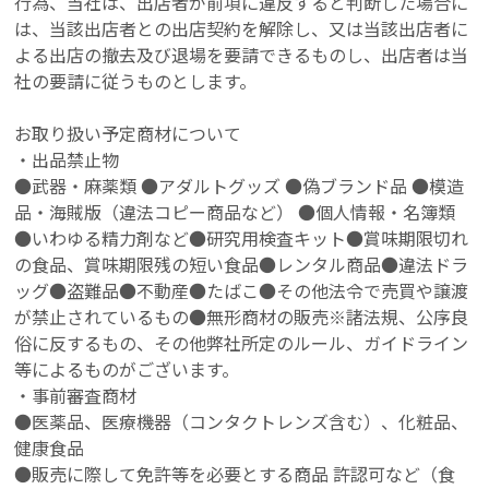
行為、当社は、出店者が前項に違反すると判断した場合に
は、当該出店者との出店契約を解除し、又は当該出店者に
よる出店の撤去及び退場を要請できるものし、出店者は当
社の要請に従うものとします。
お取り扱い予定商材について
・出品禁止物
●武器・麻薬類 ●アダルトグッズ ●偽ブランド品 ●模造
品・海賊版（違法コピー商品など） ●個人情報・名簿類
●いわゆる精力剤など●研究用検査キット●賞味期限切れ
の食品、賞味期限残の短い食品
●
レンタル商品
●
違法ドラ
ッグ
●
盗難品
●
不動産
●
たばこ
●
その他法令で売買や譲渡
が禁止されているもの
●無形商材の販売
※諸法規、公序良
俗に反するもの、その他弊社所定のルール、ガイドライン
等によるものがございます。
・事前審査商材
●医薬品、医療機器（コンタクトレンズ含む）、化粧品、
健康食品
●販売に際して免許等を必要とする商品
許認可など
（食