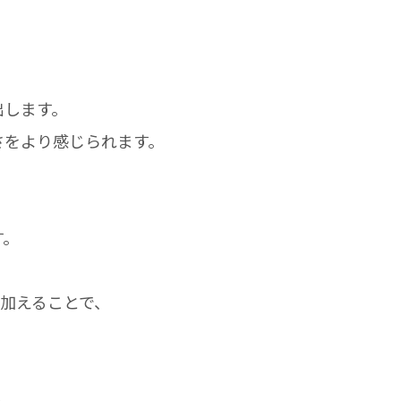
出します。
さをより感じられます。
す。
加えることで、
も。