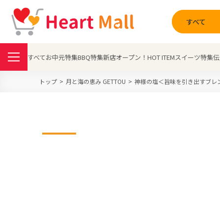
すべて
すべて
お中元特集
BBQ特集
新店オープン！
HOT ITEM
スイーツ特集
伝
トップ
月と海の恵み GETTOU
神様の塩＜旨味を引き出すブレンド