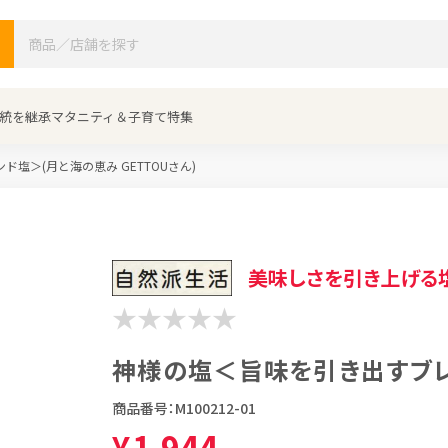
検索
統を継承
マタニティ＆子育て特集
塩＞(月と海の恵み GETTOUさん)
美味しさを引き上げる
神様の塩＜旨味を引き出すブ
商品番号：
M100212-01
¥
1,944