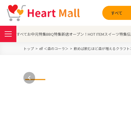
すべて
すべて
お中元特集
BBQ特集
新店オープン！
HOT ITEM
スイーツ特集
伝
トップ
elf ＜森のコーラ＞
飲めば飲むほど森が増えるクラフトコー