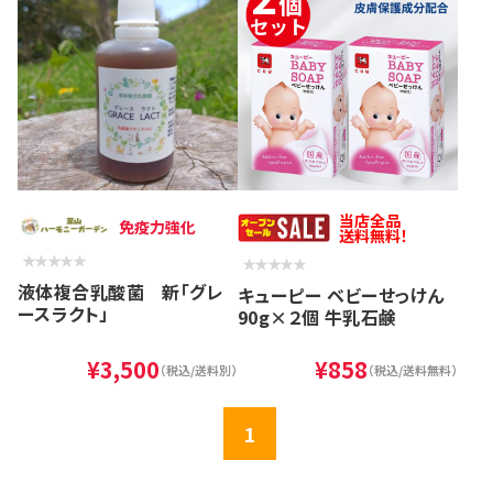
当店全品
免疫力強化
送料無料！
液体複合乳酸菌 新「グレ
キューピー ベビーせっけん
ースラクト」
90g×２個 牛乳石鹸
¥3,500
¥858
（税込/送料別）
（税込/送料無料）
1