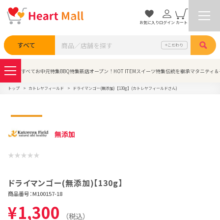
お気に入り
ログイン
カート
検索
すべて
こだわり
すべて
お中元特集
BBQ特集
新店オープン！
HOT ITEM
スイーツ特集
伝統を継承
マタニティ＆
トップ
カトレヤフィールド
ドライマンゴー(無添加)【130g】(カトレヤフィールドさん)
無添加
ドライマンゴー(無添加)【130g】
商品番号：
M100157-18
¥
1,300
（税込）