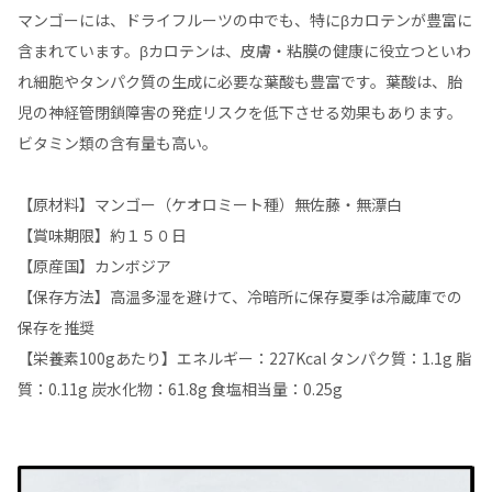
マンゴーには、ドライフルーツの中でも、特にβカロテンが豊富に
含まれています。βカロテンは、皮膚・粘膜の健康に役立つといわ
れ細胞やタンパク質の生成に必要な葉酸も豊富です。葉酸は、胎
児の神経管閉鎖障害の発症リスクを低下させる効果もあります。
ビタミン類の含有量も高い。
【原材料】マンゴー（ケオロミート種）無佐藤・無漂白
【賞味期限】約１５０日
【原産国】カンボジア
【保存方法】高温多湿を避けて、冷暗所に保存夏季は冷蔵庫での
保存を推奨
【栄養素100gあたり】エネルギー：227Kcal タンパク質：1.1g 脂
質：0.11g 炭水化物：61.8g 食塩相当量：0.25g