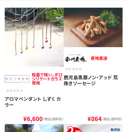
産地直送
軽量で強い、ボロ
鹿児島黒豚ノン・アッド 荒
シリケートガラス
挽きソーセージ
使用
アロマペンダント しずく カ
ラー
¥6,600
¥864
（税込/送料別）
（税込/送料別）