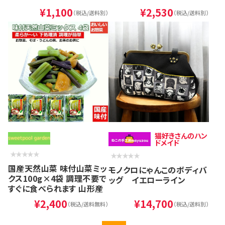
¥1,100
¥2,530
（税込/送料別）
（税込/送料別）
猫好きさんのハン
ドメイド
国産天然山菜 味付山菜ミッ
モノクロにゃんこのボディバ
クス100g×4袋 調理不要で
ッグ イエローライン
すぐに食べられます 山形産
¥2,400
¥14,700
（税込/送料無料）
（税込/送料別）