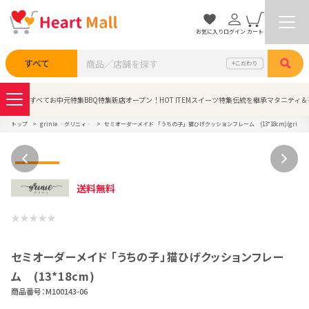
お気に入り
ログイン
カート
検索
すべて
こだわり
すべて
お中元特集
BBQ特集
新店オープン！
HOT ITEM
スイーツ特集
伝統を継承
マタニティ＆
トップ
grinie ‐グリニィ‐
セミオーダーメイド 「うちの子」猫ひげクッションフレーム (13*18cm)(grinie
送料無料
セミオーダーメイド 「うちの子」猫ひげクッションフレー
ム (13*18cm)
商品番号：
M100143-06