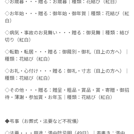
◇
お歳暮・・・贈る：お歳暮｜種類：花結び（紅白）
◇
お年始・・・贈る：御年始・御年賀｜種類：花結び（紅
白）
◇
病気・事故のお見舞い・・・贈る：御見舞｜種類：結び
切り（紅白）
◇
転勤・転居・・・贈る：御餞別・御礼（目上の方へ）｜
種類：花結び（紅白）
◇
お礼・心付け・・・贈る：御礼・寸志（目上の方へ）｜
種類：花結び（紅白）
◇
その他・・・贈る：贈呈・粗品・賞品・賞・寄贈・御招
待・薄謝・参加賞・お年玉｜種類：花結び（紅白）
◆
弔事（お葬式・法要など不祝儀）
◇
法要・・・用途：満中陰忌明（
49
日）｜表書き：満中