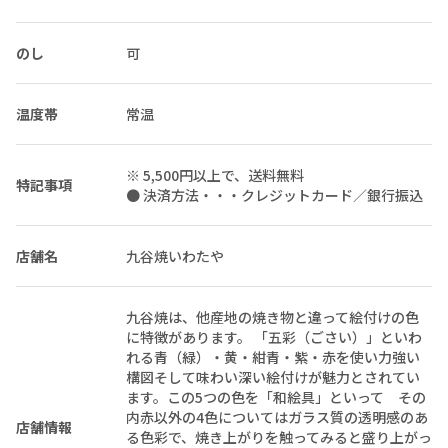
のし
可
温度帯
常温
※ 5,500円以上で、送料無料
特記事項
● 決済方法・・・クレジットカード／銀行振込
店舗名
九谷焼いわたや
九谷焼は、他産地の焼き物と違って絵付けの色
に特徴があります。 「五彩（ごさい）」といわ
れる青（緑）・黄・紺青・紫・赤を使い力強い
構図そして味わい深い絵付けが魅力とされてい
ます。この5つの色を「和絵具」といって その
内赤以外の4色についてはガラス質の透明感のあ
店舗情報
る色彩で、焼き上がりを触ってみると盛り上がっ