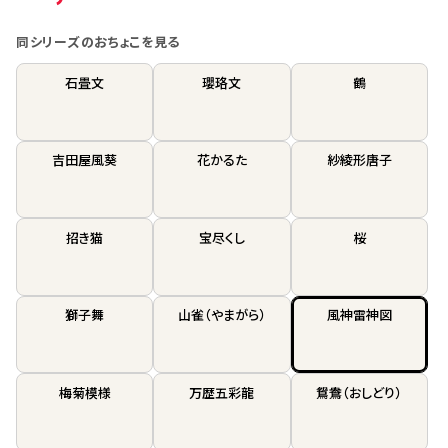
同シリーズのおちょこを見る
石畳文
瓔珞文
鶴
吉田屋風葵
花かるた
紗綾形唐子
招き猫
宝尽くし
桜
獅子舞
山雀（やまがら）
風神雷神図
梅菊模様
万歴五彩龍
鴛鴦（おしどり）