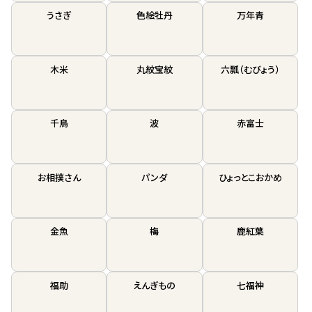
うさぎ
色絵牡丹
万年青
木米
丸紋宝紋
六瓢（むびょう）
千鳥
波
赤富士
お相撲さん
パンダ
ひょっとこおかめ
金魚
梅
鹿紅葉
福助
えんぎもの
七福神