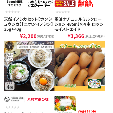
いのちをつむぐジ
当店全品
ビエジャーキー
送料無料！
天然イノシカセット【ホンシ
馬油ナチュラルミルクロー
ュウジカ】【ニホンイノシシ】
ション 485ml×４本 ロッシ
35g+40g
モイストエイド
¥2,200
¥3,366
（税込/送料別）
（税込/送料無料）
素材本来の味
vegetable