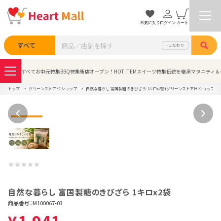
お気に入り
ログイン
カート
検索
すべて
こだわり
すべて
お中元特集
BBQ特集
新店オープン！
HOT ITEM
スイーツ特集
伝統を継承
マタニティ＆
トップ
グリーンストアECショップ
自然な暮らし 富国製糖のきびざら 1キロx2袋(グリーンストアECショップさん
自然な暮らし 富国製糖のきびざら 1キロx2袋
商品番号：
M100067-03