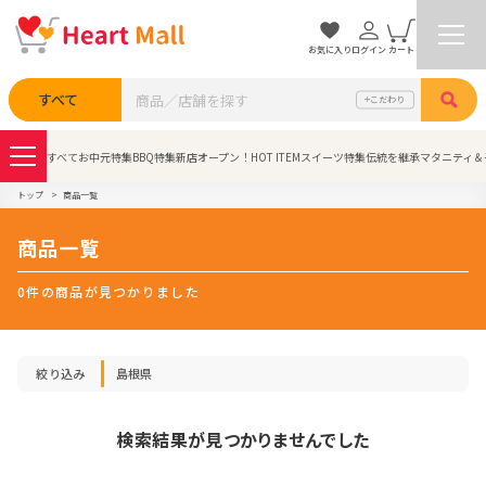
お気に入り
ログイン
カート
検索
すべて
こだわり
すべて
お中元特集
BBQ特集
新店オープン！
HOT ITEM
スイーツ特集
伝統を継承
マタニティ＆
トップ
商品一覧
商品一覧
0件の商品が見つかりました
絞り込み
島根県
検索結果が見つかりませんでした