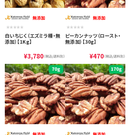
無添加
無添加
白いちじく（エズミラ種・無
ピーカンナッツ（ロースト・
添加）【1Kg】
無添加）【30g】
¥3,780
¥470
（税込/送料別）
（税込/送料別）
無添加
無添加