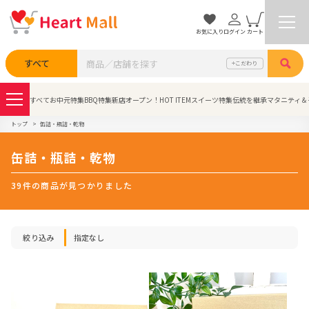
お気に入り
ログイン
カート
検索
すべて
こだわり
すべて
お中元特集
BBQ特集
新店オープン！
HOT ITEM
スイーツ特集
伝統を継承
マタニティ＆
トップ
缶詰・瓶詰・乾物
缶詰・瓶詰・乾物
39件の商品が見つかりました
絞り込み
指定なし