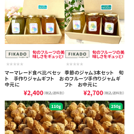
旬のフルーツの美
旬のフルーツの美
味しさをギュッと!
味しさをギュッと!
マーマレード食べ比べセッ
季節のジャム3本セット 旬
ト 手作りジャムギフト お
のフルーツ手作りジャムギ
中元に
フト お中元に
¥2,400
¥2,700
（税込/送料別）
（税込/送料別）