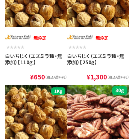
無添加
無添加
白いちじく（エズミラ種・無
白いちじく（エズミラ種・無
添加）【110ｇ】
添加）【250g】
¥650
¥1,300
（税込/送料別）
（税込/送料別）