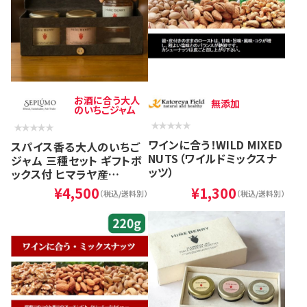
お酒に合う大人
無添加
のいちごジャム
ワインに合う！WILD MIXED
スパイス香る大人のいちご
NUTS（ワイルドミックスナ
ジャム 三種セット ギフトボ
ッツ）
ックス付 ヒマラヤ産
HIMEBERRY
¥4,500
¥1,300
（税込/送料別）
（税込/送料別）