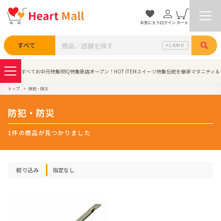
お気に入り
ログイン
カート
検索
すべて
こだわり
すべて
お中元特集
BBQ特集
新店オープン！
HOT ITEM
スイーツ特集
伝統を継承
マタニティ＆
トップ
防犯・防災
防犯・防災
1件の商品が見つかりました
絞り込み
指定なし