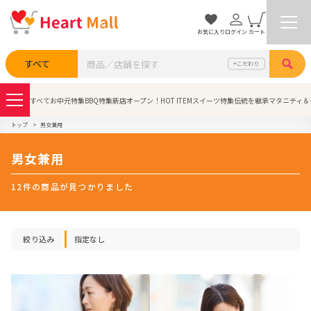
お気に入り
ログイン
カート
検索
すべて
こだわり
すべて
お中元特集
BBQ特集
新店オープン！
HOT ITEM
スイーツ特集
伝統を継承
マタニティ＆
トップ
男女兼用
男女兼用
12件の商品が見つかりました
絞り込み
指定なし