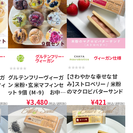
ー・
グルテンフリー・
ヴィーガン仕様
ヴィーガン
【さわやかな幸せな甘
ガ
グルテンフリーヴィーガ
み】ストロベリー / 米粉
フィ
ン 米粉・玄米マフィンセ
のマクロビバターサンド
ット 9個 (M-9) お中元
に
¥3,480
¥421
送料別）
（税込/送料別）
（税込/送料別）