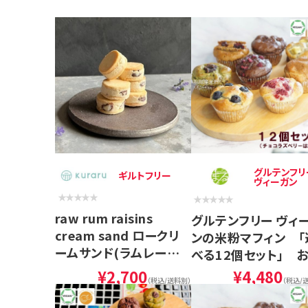
グルテンフリ
ギルトフリー
ヴィーガン
raw rum raisins
グルテンフリー ヴィ
cream sand ロークリ
ンの米粉マフィン 「
ームサンド(ラムレーズ
べる12個セット」 
ン) 8個入 ヴィーガン
元に
¥2,700
¥4,480
（税込/送料別）
（税込/
ロースイーツ