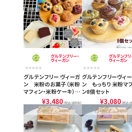
グルテンフリー・
グルテンフリ
ヴィーガン
ヴィーガン
グルテンフリー ヴィーガ
グルテンフリーヴィー
ン 米粉のお菓子（米粉
ン もっちり 米粉マ
マフィン・米粉ケーキ）
ン8個セット
10個セット (NEW07-
¥3,480
¥3,080
（税込/送料別）
（税込/
10) お中元に