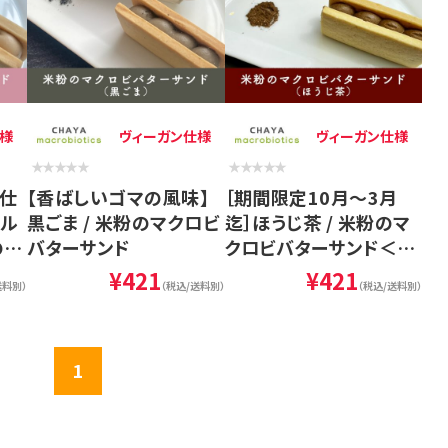
様
ヴィーガン仕様
ヴィーガン仕様
ビ仕
【香ばしいゴマの風味】
［期間限定10月～3月
プル
黒ごま / 米粉のマクロビ
迄］ほうじ茶 / 米粉のマ
のマ
バターサンド
クロビバターサンド＜ヴ
 ＜
ィーガン、マクロビ、プラ
¥421
¥421
送料別）
（税込/送料別）
（税込/送料別）
定＞
ントベース、白砂糖不使
用、乳製品不使用＞
1