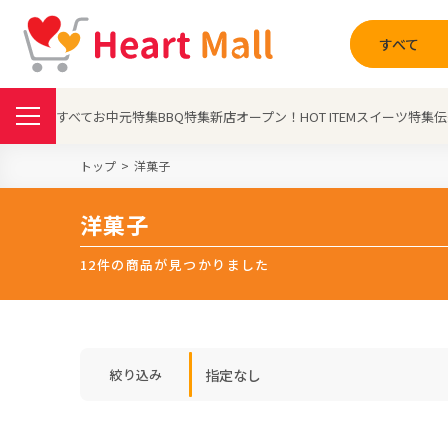
すべて
すべて
お中元特集
BBQ特集
新店オープン！
HOT ITEM
スイーツ特集
伝
トップ
洋菓子
洋菓子
12件の商品が見つかりました
指定なし
絞り込み