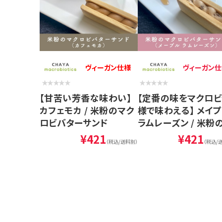
ヴィーガン仕様
ヴィーガン仕
【甘苦い芳香な味わい】
【定番の味をマクロ
カフェモカ / 米粉のマク
様で味わえる】 メイ
ロビバターサンド
ラムレーズン / 米粉
クロビバターサンド
¥421
¥421
（税込/送料別）
（税込/
24/10月より価格改
【定番の味をマク